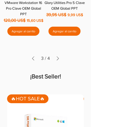
VMware Workstation 16
Glary Utilities Pro 5 Clave
Pro Clave OEM Global
OEM Global PPT
PPT
39,95 US$
Precio
Precio de oferta
9,99 US$
120,00 US$
Precio
Precio de oferta
15,60 US$
Agregar al carrito
Agregar al carrito
3
/
4
¡Best Seller!
🔥HOT SALE🔥
🔥 Sale 🔥