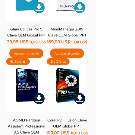
Glary Utilities Pro 5
MindManager 2019
Clave OEM Global PPT
Clave OEM Global PPT
39,95 US$
169,00 US$
Precio
Precio de oferta
Precio
Precio de oferta
9,99 US$
10,14 US$
Agregar al carrito
Agregar al carrito
🔥 Sale 🔥
En Oferta
AOMEI Partition
Corel PDF Fusion Clave
Assistant Professional
OEM Global PPT
8.5 Clave OEM
100,00 US$
Precio
Precio de oferta
10,00 US$