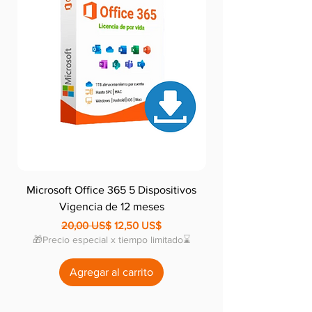
Microsoft Office 365 5 Dispositivos
Adobe Acrobat Pro ‌‌‌‌‍‍‍‌‌
Vigencia de 12 meses
Precio
Precio de oferta
20,00 US$
12,50 US$
🎁Precio especial x tiempo limitado⌛
💥Precio especial x 
Agregar al carrito