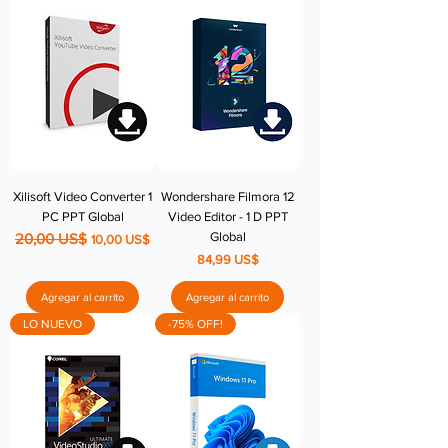
Xilisoft Video Converter 1
Wondershare Filmora 12
PC PPT Global
Video Editor - 1 D PPT
Global
20,00 US$
Precio
Precio de oferta
10,00 US$
Precio
84,99 US$
Agregar al carrito
Agregar al carrito
LO NUEVO
-75% OFF!