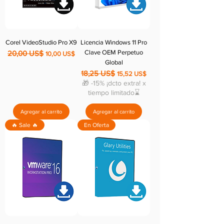
Corel VideoStudio Pro X9
Licencia Windows 11 Pro
Clave OEM Perpetuo
20,00 US$
Precio
Precio de oferta
10,00 US$
Global
18,25 US$
Precio
Precio de oferta
15,52 US$
🎁 -15% ¡dcto extra! x
tiempo limitado⌛
Agregar al carrito
Agregar al carrito
🔥 Sale 🔥
En Oferta