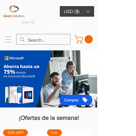
USD ($)
+593
Soporte
959147065
Comprar
¡Ofertas de la semana!
-50% OFF!
Sale