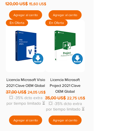
120,00 US$
Precio
Precio de oferta
15,60 US$
Agregar al carrito
Agregar al carrito
En Oferta
En Oferta
Licencia Microsoft Visio
Licencia Microsoft
2021 Clave OEM Global
Project 2021 Clave
OEM Global
37,00 US$
Precio
Precio de oferta
24,05 US$
💥 -35% dcto extra
35,00 US$
Precio
Precio de oferta
22,75 US$
por tiempo limitado ⏳
💥 -35% dcto extra
por tiempo limitado ⏳
Agregar al carrito
Agregar al carrito