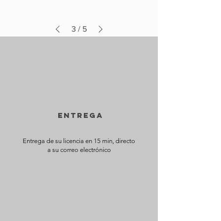
3
/
5
ENTREGA
Entrega de su licencia en 15 min, directo
a su correo electrónico