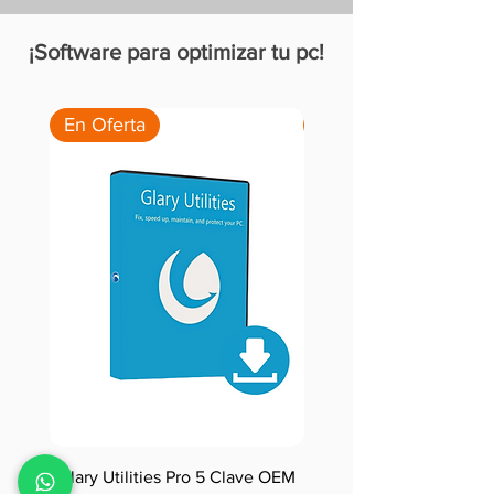
¡Software para optimizar tu pc!
En Oferta
-20% OFF!
Glary Utilities Pro 5 Clave OEM
Ccleaner Professional 1