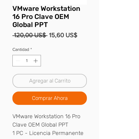
VMware Workstation
16 Pro Clave OEM
Global PPT
Precio
Precio
 120,00 US$ 
15,60 US$
de
Cantidad
*
oferta
Agregar al Carrito
Comprar Ahora
VMware Workstation 16 Pro
Clave OEM Global PPT
1 PC - Licencia Permanente