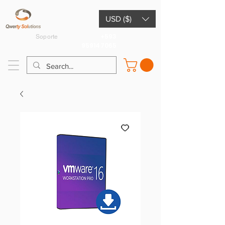
USD ($)
+593
Soporte
959147065