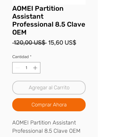
AOMEI Partition
Assistant
Professional 8.5 Clave
OEM
Precio
Precio
 120,00 US$ 
15,60 US$
de
Cantidad
*
oferta
Agregar al Carrito
Comprar Ahora
AOMEI Partition Assistant
Professional 8.5 Clave OEM