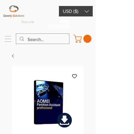
USD ($)
+593
Soporte
959147065