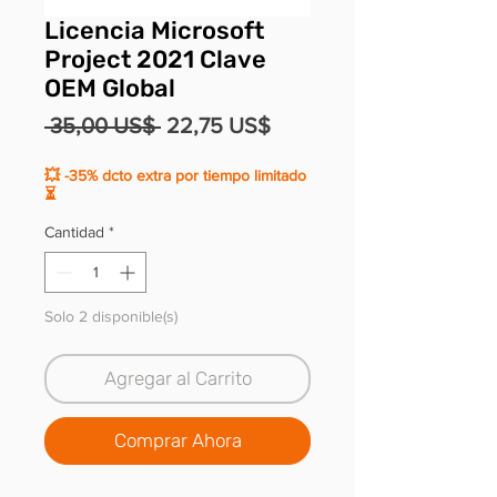
Licencia Microsoft
Project 2021 Clave
OEM Global
Precio
Precio
 35,00 US$ 
22,75 US$
de
💥 -35% dcto extra por tiempo limitado
oferta
⏳
Cantidad
*
Solo 2 disponible(s)
Agregar al Carrito
Comprar Ahora