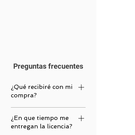
Preguntas frecuentes
¿Qué recibiré con mi
compra?
Con su compra ud recibirá un
código, clave, serial o credenciales
¿En que tiempo me
; que le permitirá activar e instalar
entregan la licencia?
el software en su dispositivo. La