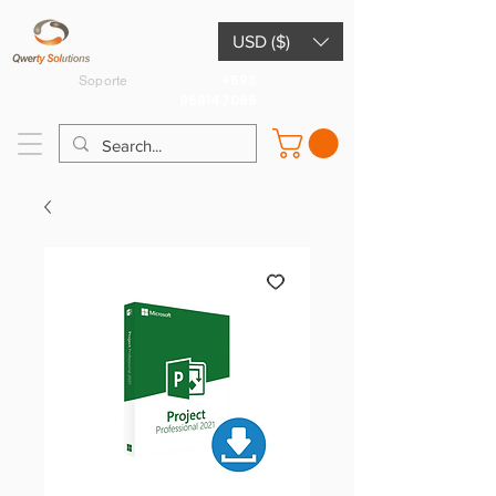
USD ($)
+593
Soporte
959147065