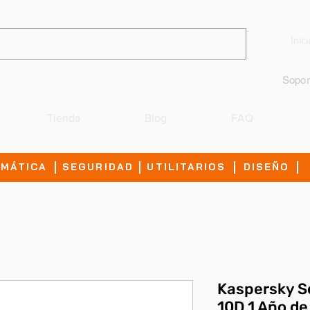
Inic
Sopor
Tienda
Blog
FAQ
IMÁTICA
SEGURIDAD
UTILITARIOS
DISEÑO
Kaspersky Se
10D 1 Año de