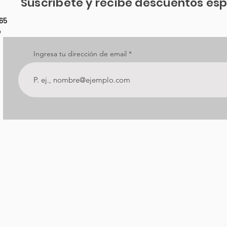
Suscribete y recibe descuentos esp
65
o
Ingresa tu dirección de email