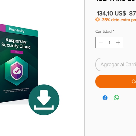
Pre
 134,10 US$ 
87
💥 -35% dcto extra po
Cantidad
*
Agregar al Carr
C