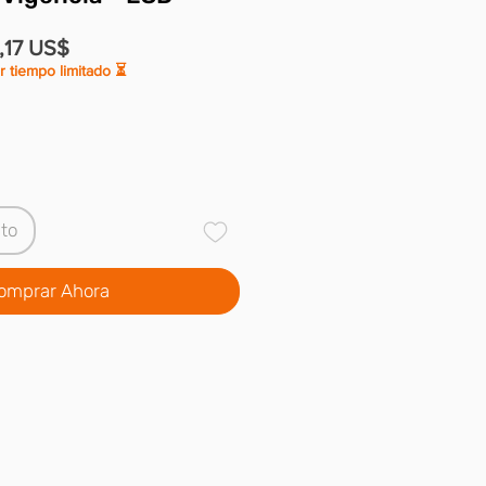
cio
Precio
,17 US$
r tiempo limitado ⏳
de
oferta
ito
omprar Ahora