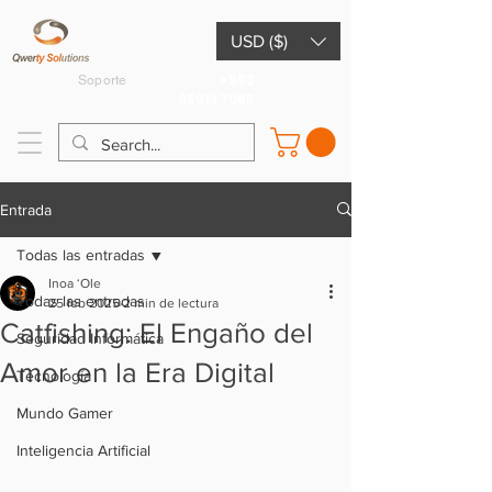
USD ($)
+593
Soporte
959147065
Entrada
Todas las entradas
Inoa ʻOle
Todas las entradas
25 feb 2025
2 min de lectura
Catfishing: El Engaño del
Seguridad Informática
Amor en la Era Digital
Tecnología
Mundo Gamer
Inteligencia Artificial