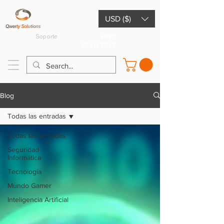
USD ($)
+593
Soporte
959147065
Blog
Todas las entradas
Todas las entradas
Seguridad
Informática
Tecnología
Mundo Gamer
Inteligencia Artificial