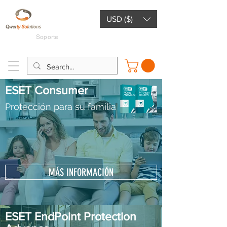
USD ($)
+593
Soporte
959147065
ESET Consumer
Protección para su familia
MÁS INFORMACIÓN
ESET EndPoint Protection