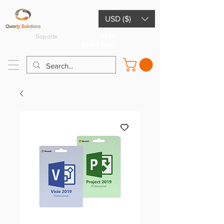
USD ($)
+593
Soporte
959147065