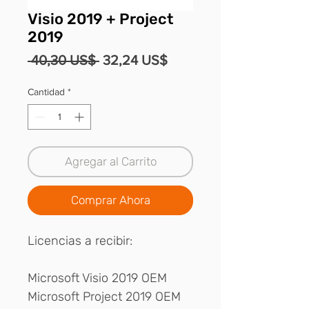
Visio 2019 + Project
2019
Precio
Precio
 40,30 US$ 
32,24 US$
de
Cantidad
*
oferta
Agregar al Carrito
Comprar Ahora
Licencias a recibir:
Microsoft Visio 2019 OEM
Microsoft Project 2019 OEM