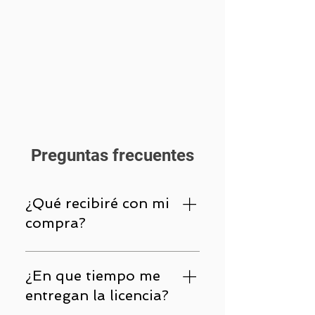
Preguntas frecuentes
¿Qué recibiré con mi
compra?
Con su compra ud recibirá un
código, clave, serial o credenciales
¿En que tiempo me
; que le permitirá activar e instalar
entregan la licencia?
el software en su dispositivo. La