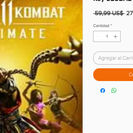
Pre
 59,99 US$ 
27
Cantidad
*
Agregar al Carr
C