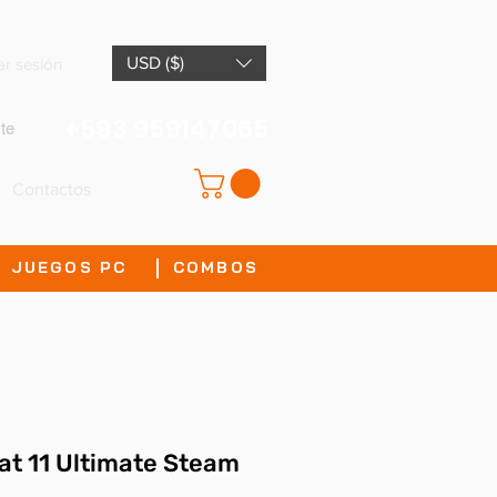
USD ($)
iar sesión
+593 959147065
te
Contactos
JUEGOS PC
COMBOS
at 11 Ultimate Steam