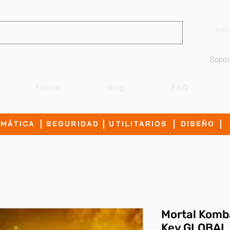
Inic
Sopor
Tienda
Blog
FAQ
IMÁTICA
SEGURIDAD
UTILITARIOS
DISEÑO
Mortal Komb
Key GLOBAL