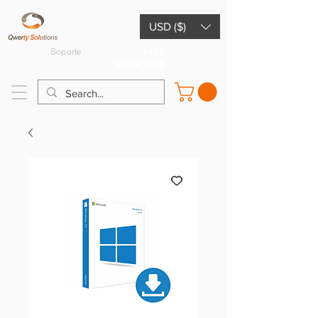
USD ($)
+593
Soporte
959147065