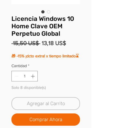
Licencia Windows 10
Home Clave OEM
Perpetuo Global
Precio
Precio
 15,50 US$ 
13,18 US$
de
🎁 -15% ¡dcto extra! x tiempo limitado⌛
oferta
Cantidad
*
Solo 8 disponible(s)
Agregar al Carrito
Comprar Ahora