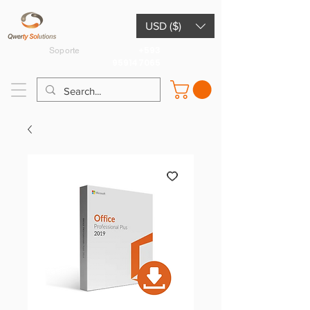
USD ($)
+593
Soporte
959147065