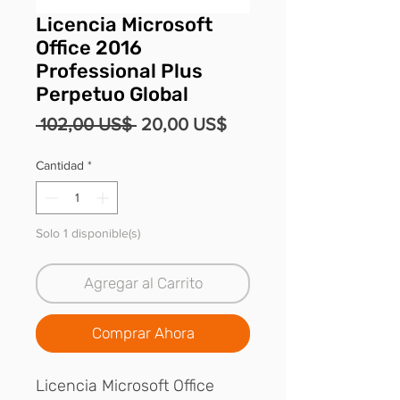
Licencia Microsoft
Office 2016
Professional Plus
Perpetuo Global
Precio
Precio
 102,00 US$ 
20,00 US$
de
Cantidad
*
oferta
Solo 1 disponible(s)
Agregar al Carrito
Comprar Ahora
Licencia Microsoft Office