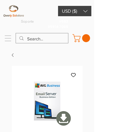
USD ($)
+593
Soporte
959147065