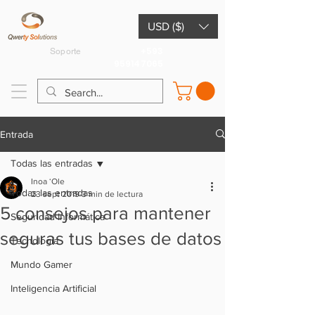
USD ($)
+593
Soporte
959147065
Entrada
Todas las entradas
Inoa ʻOle
Todas las entradas
23 sept 2019
3 min de lectura
5 consejos para mantener
Seguridad Informática
seguras tus bases de datos
Tecnología
Mundo Gamer
Inteligencia Artificial