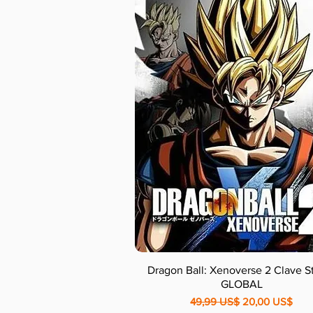
Dragon Ball: Xenoverse 2 Clave 
GLOBAL
Precio
Precio de ofert
49,99 US$
20,00 US$