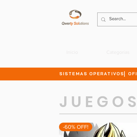
Inicio
Categorías
SISTEMAS OPERATIVOS
OF
J U E G O 
-60% OFF!