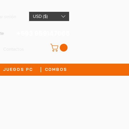
USD ($)
iar sesión
+593 959147065
te
Contactos
JUEGOS PC
COMBOS