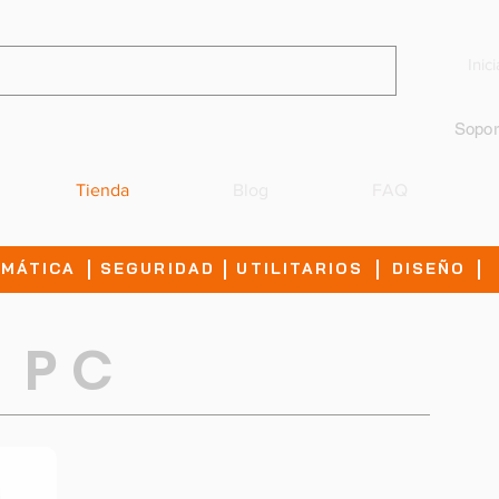
Inic
Sopor
Tienda
Blog
FAQ
IMÁTICA
SEGURIDAD
UTILITARIOS
DISEÑO
S P C