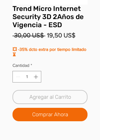
Trend Micro Internet
Security 3D 2Años de
Vigencia - ESD
Precio
Precio
 30,00 US$ 
19,50 US$
de
💥 -35% dcto extra por tiempo limitado
oferta
⏳
Cantidad
*
Agregar al Carrito
Comprar Ahora