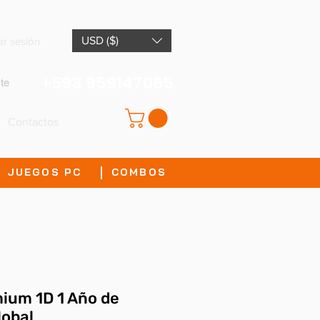
USD ($)
iar sesión
+593 959147065
te
Contactos
JUEGOS PC
COMBOS
ium 1D 1 Año de
lobal