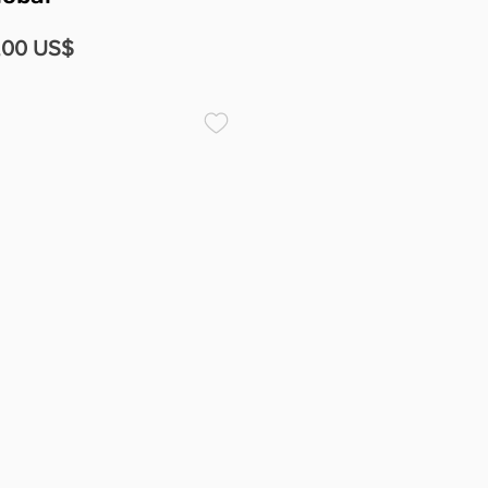
cio
Precio
,00 US$
de
oferta