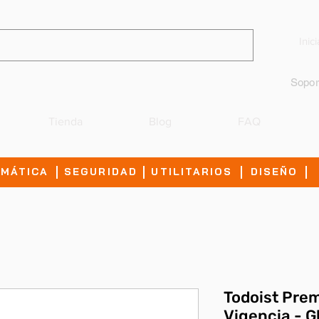
Inic
Sopor
Tienda
Blog
FAQ
IMÁTICA
SEGURIDAD
UTILITARIOS
DISEÑO
Todoist Prem
Vigencia - G