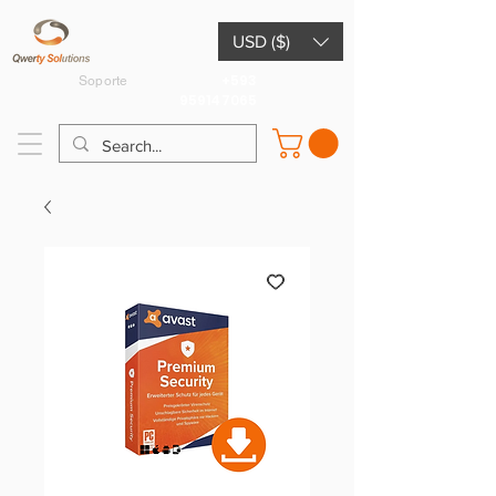
USD ($)
+593
Soporte
959147065