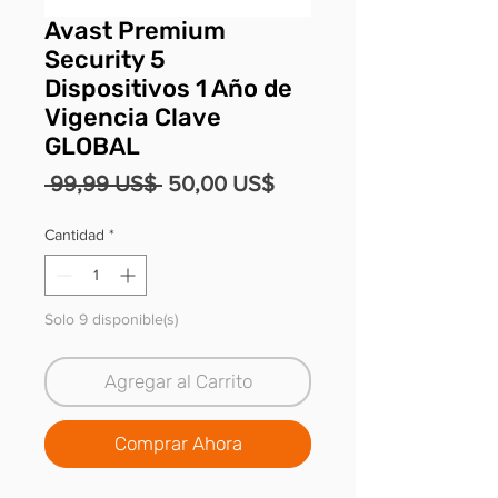
Avast Premium
Security 5
Dispositivos 1 Año de
Vigencia Clave
GLOBAL
Precio
Precio
 99,99 US$ 
50,00 US$
de
Cantidad
*
oferta
Solo 9 disponible(s)
Agregar al Carrito
Comprar Ahora