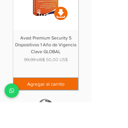
Avast Premium Security 5
Microsoft Office 36
Dispositivos 1 Año de Vigencia
Dispositivos Vigencia
Clave GLOBAL
Precio
Precio de oferta
Precio
99,99 US$
50,00 US$
20,00 US$
🎁Precio especial x tiempo 
Agregar al carrito
14 Años distribuyendo licencias en las
marcas ESET, Kaspersky, Microsoft ,