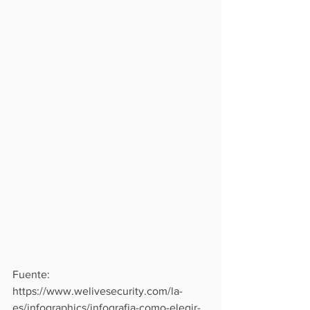
Fuente:  
https://www.welivesecurity.com/la-
es/infographics/infografia-como-elegir-