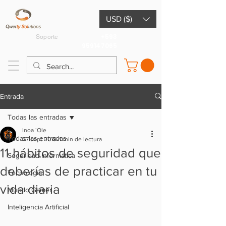
USD ($)
+593
Soporte
959147065
Entrada
Todas las entradas
Inoa ʻOle
Todas las entradas
27 sept 2019
4 min de lectura
11 hábitos de seguridad que
Seguridad Informática
deberías de practicar en tu
Tecnología
vida diaria
Mundo Gamer
Inteligencia Artificial